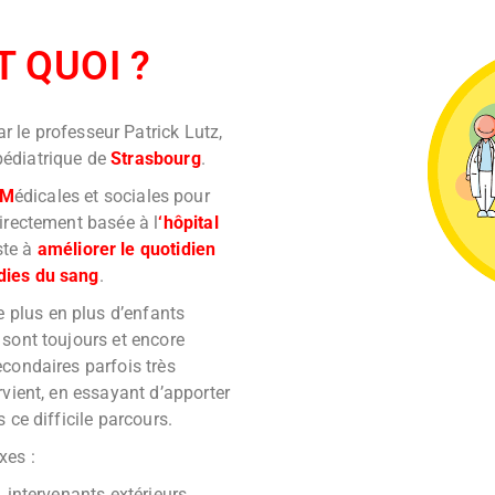
T QUOI ?
r le professeur Patrick Lutz,
pédiatrique de
Strasbourg
.
M
édicales et sociales pour
directement basée à l
‘hôpital
ste à
améliorer le quotidien
dies du sang
.
 plus en plus d’enfants
 sont toujours et encore
econdaires parfois très
rvient, en essayant d’apporter
s ce difficile parcours.
xes :
, intervenants extérieurs,