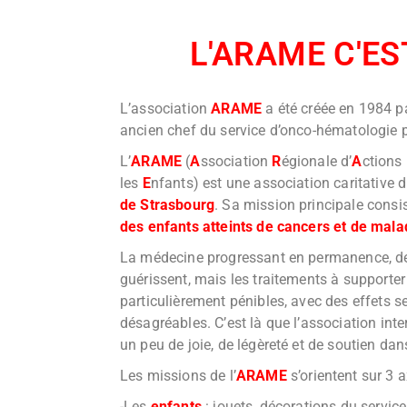
L'ARAME C'ES
L’association
ARAME
a été créée en 1984 pa
ancien chef du service d’onco-hématologie 
L’
ARAME
(
A
ssociation
R
égionale d’
A
ctions
les
E
nfants) est une association caritative 
de Strasbourg
. Sa mission principale consi
des enfants atteints de cancers et de mala
La médecine progressant en permanence, de
guérissent, mais les traitements à supporter
particulièrement pénibles, avec des effets s
désagréables. C’est là que l’association inte
un peu de joie, de légèreté et de soutien dan
Les missions de l’
ARAME
s’orientent sur 3 a
-Les
enfants
: jouets, décorations du service