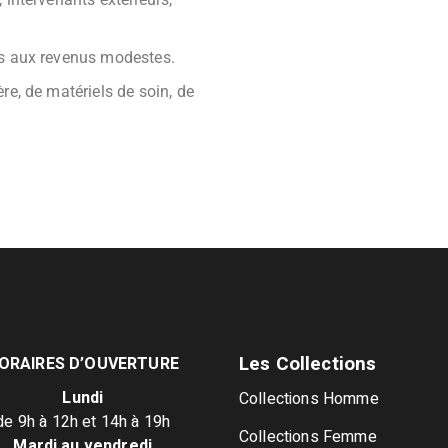
es aux revenus modestes.
re, de matériels de soin, de
Les Collections
ORAIRES D’OUVERTURE
Lundi
Collections Homme
de 9h à 12h et 14h à 19h
Collections Femme
Mardi au vendredi