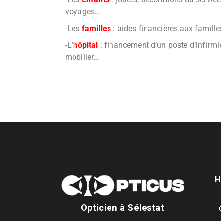
voyages…
-Les
familles
: aides financières aux famill
-L’
hôpital
: financement d’un poste d’infirmiè
mobilier…
H
Opticien à Sélestat